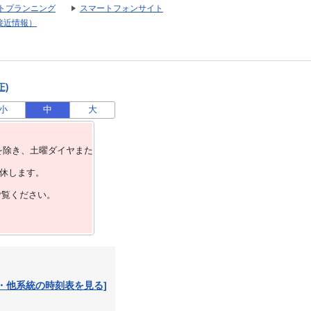
トプランニング
スマートフォンサイト
接近情報）
正)
小
中
大
を除き、⼟曜ダイヤまた
運休します。
ご覧ください。
・他系統の時刻表を見る]