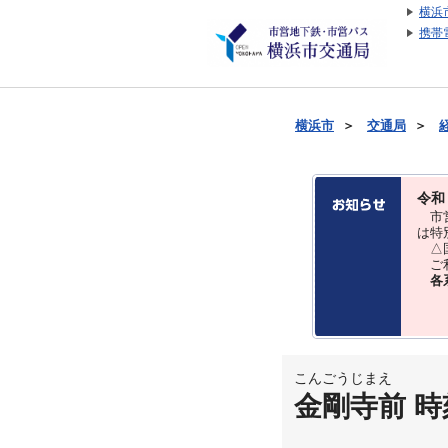
横浜
携帯
横浜市
＞
交通局
＞
令和
市営
は特
△国
ご利
各
こんごうじまえ
金剛寺前 時