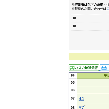
※時刻表は以下の系統・
※時刻のお問い合わせは
18
18
時
平
05
06
44
07
●
57
08