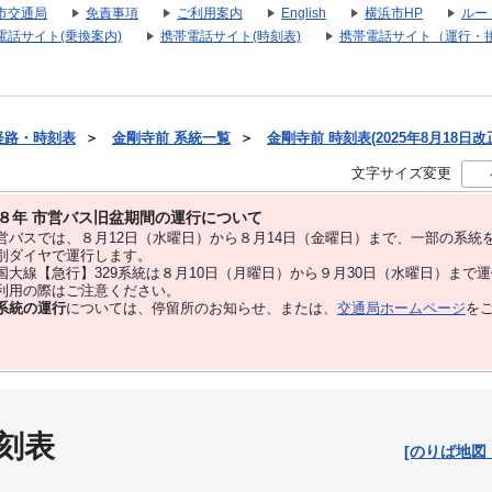
市交通局
免責事項
ご利用案内
English
横浜市HP
ルー
電話サイト(乗換案内)
携帯電話サイト(時刻表)
携帯電話サイト（運行・
経路・時刻表
＞
金剛寺前 系統一覧
＞
金剛寺前 時刻表(2025年8月18日改
文字サイズ変更
８年 市営バス旧盆期間の運行について
バスでは、８⽉12⽇（水曜日）から８⽉14⽇（金曜日）まで、⼀部の系統
別ダイヤで運⾏します。
大線【急行】329系統は８月10日（月曜日）から９月30日（水曜日）まで
用の際はご注意ください。
系統の運行
については、停留所のお知らせ、または、
交通局ホームページ
を
刻表
[のりば地図