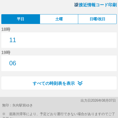
接近情報コード印刷
平日
土曜
日曜/祝日
18時
11
11分はつ
19時
06
6分はつ
すべての時刻表を表示
出力日2026年08月07日
無印：矢向駅前ゆき
※ 道路渋滞等により、予定どおり運行できない場合がありますのでご了