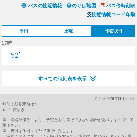
バスの接近情報
のりば地図
バス停時刻表
接近情報コード印刷
平日
土曜
日曜/祝日
17時
●
52
52分はつ
すべての時刻表を表示
出力日2026年08月09日
無印：鶴見駅前ゆき
●：生麦ゆき
※ 道路渋滞等により、予定どおり運行できない場合がありますのでご了
承下さい。
※ 祝日は休日ダイヤで運行いたします。
ご注意：ダイヤ改正により時刻を変更する場合は、概ねダイヤ改正の1週