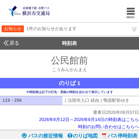
お知らせ
1件のお知らせがあります
戻る
時刻表
公民館前
こうみんか
こうみんかんまえ
のりば 1
※時刻表は以下の行先・系統の時刻を合わせて表示しています
119・256
119・256
( 法国寺入口 経由 ) 鴨居駅前ゆき
( 
乗車日2026年08月07日
2026年8月12日～2026年8月14日の時刻表はこちら
時刻のお問い合わせはこちらへ
バスの接近情報
のりば地図
バス停時刻表