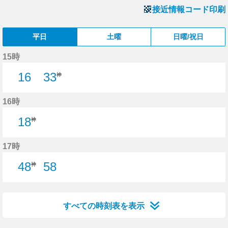
接近情報コード印刷
平日
土曜
日曜/祝日
15時
16
33
神
16分はつ
16時
18
神
17時
48
58
神
58分はつ
すべての時刻表を表示