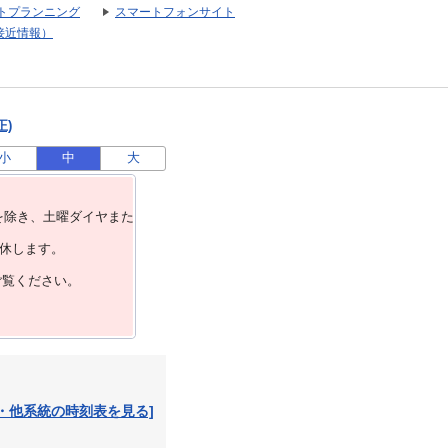
トプランニング
スマートフォンサイト
接近情報）
正)
小
中
大
を除き、⼟曜ダイヤまた
運休します。
ご覧ください。
・他系統の時刻表を見る]