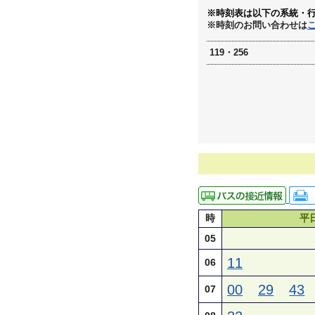
※時刻表は以下の系統・
※時刻のお問い合わせは
119・256
時
平
05
11
06
00
29
43
07