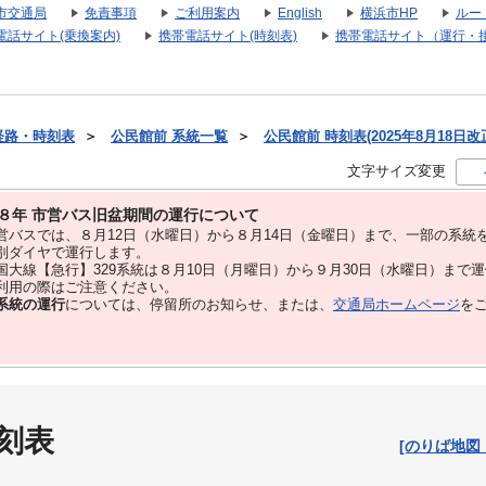
市交通局
免責事項
ご利用案内
English
横浜市HP
ルー
電話サイト(乗換案内)
携帯電話サイト(時刻表)
携帯電話サイト（運行・
経路・時刻表
＞
公民館前 系統一覧
＞
公民館前 時刻表(2025年8月18日改
文字サイズ変更
８年 市営バス旧盆期間の運行について
バスでは、８⽉12⽇（水曜日）から８⽉14⽇（金曜日）まで、⼀部の系統
別ダイヤで運⾏します。
大線【急行】329系統は８月10日（月曜日）から９月30日（水曜日）まで
用の際はご注意ください。
系統の運行
については、停留所のお知らせ、または、
交通局ホームページ
を
刻表
[のりば地図