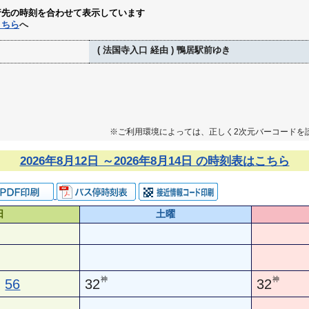
行先の時刻を合わせて表示しています
こちら
へ
( 法国寺入口 経由 ) 鴨居駅前ゆき
※ご利用環境によっては、正しく2次元バーコードを
2026年8月12日 ～2026年8月14日 の時刻表はこちら
日
土曜
神
神
56
32
32