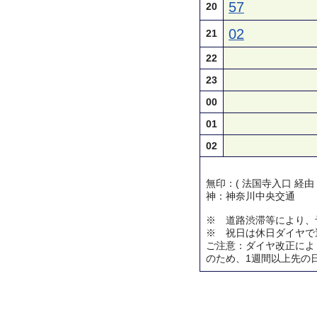
57
20
02
21
22
23
00
01
02
無印：( 法国寺入口 経由
神：神奈川中央交通
※ 道路渋滞等により、
※ 祝日は休日ダイヤで
ご注意：ダイヤ改正によ
のため、1週間以上先の