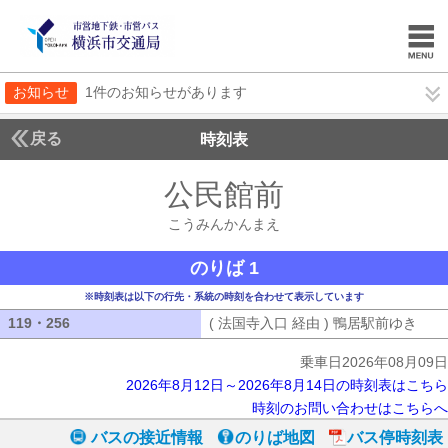
お知らせ
1件のお知らせがあります
戻る
時刻表
公民館前
こうみんか
こうみんかんまえ
のりば 1
※時刻表は以下の行先・系統の時刻を合わせて表示しています
119・256
119・256
( 法国寺入口 経由 ) 鴨居駅前ゆき
( 
乗車日2026年08月09日
2026年8月12日～2026年8月14日の時刻表はこちら
時刻のお問い合わせはこちらへ
バスの接近情報
のりば地図
バス停時刻表