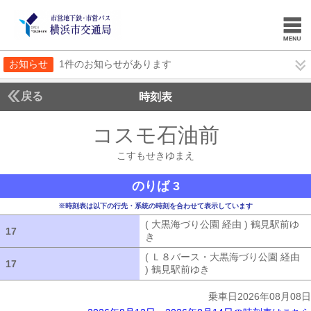
お知らせ
1件のお知らせがあります
戻る
時刻表
コスモ石油前
こすもせ
こすもせきゆまえ
のりば 3
※時刻表は以下の行先・系統の時刻を合わせて表示しています
( 大黒海づり公園 経由 ) 鶴見駅前ゆ
17
17
き
( 大黒海づり公園 経由 ) 鶴見駅前ゆ
( Ｌ８バース・大黒海づり公園 経由
17
17
) 鶴見駅前ゆき
( Ｌ８バース・大黒海づ
乗車日2026年08月08日