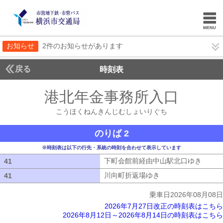
お知らせ
2件のお知らせがあります
戻る
時刻表
港北年金事務所入口
こう
こうほくねんきんじむしょいりぐち
のりば 2
※時刻表は以下の行先・系統の時刻を合わせて表示しています
下町会館前経由中山駅北口ゆき
下町会
41
41
川向町折返場ゆき
川向町折返場ゆき
41
41
乗車日2026年08月08日
2026年7月27日改正の時刻表はこちら
2026年8月12日～2026年8月14日の時刻表はこちら