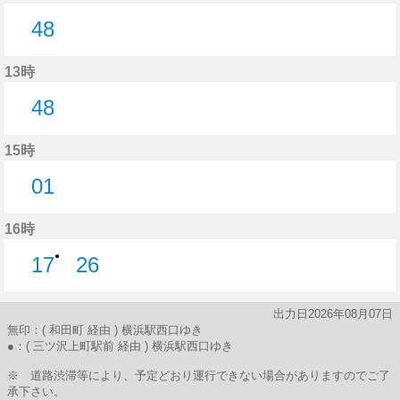
48
48分はつ
13時
48
48分はつ
15時
01
1分はつ
16時
●
17
26
17分はつ
26分はつ
出力日2026年08月07日
無印：( 和田町 経由 ) 横浜駅西口ゆき
●：( 三ツ沢上町駅前 経由 ) 横浜駅西口ゆき
※ 道路渋滞等により、予定どおり運行できない場合がありますのでご了
承下さい。