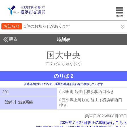
お知らせ
2件のお知らせがあります
戻る
時刻表
国大中央
こくだいち
こくだいちゅうおう
のりば 2
※時刻表は以下の行先・系統の時刻を合わせて表示しています
( 和田町 経由 ) 横浜駅西口ゆき
( 和田
201
201
( 三ツ沢上町駅前 経由 ) 横浜駅西口
【急行】329系統
【急行】329系統
ゆき
( 三ツ沢上町駅前 経由 ) 横浜駅
乗車日2026年08月07日
2026年7月27日改正の時刻表はこちら