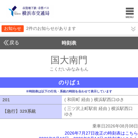
お知らせ
2件のお知らせがあります
戻る
時刻表
国大南門
こくだいみ
こくだいみなみもん
のりば 1
※時刻表は以下の行先・系統の時刻を合わせて表示しています
( 和田町 経由 ) 横浜駅西口ゆき
( 和田
201
201
( 三ツ沢上町駅前 経由 ) 横浜駅西口
【急行】329系統
【急行】329系統
ゆき
( 三ツ沢上町駅前 経由 ) 横浜駅
乗車日2026年08月08日
2026年7月27日改正の時刻表はこちら