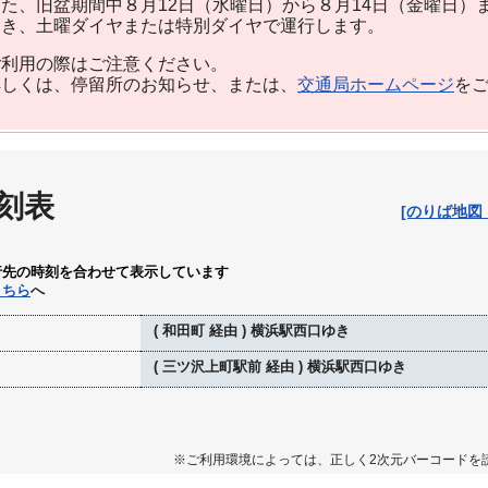
た、旧盆期間中８月12日（水曜日）から８月14日（金曜日）
除き、土曜ダイヤまたは特別ダイヤで運行します。
利用の際はご注意ください。
しくは、停留所のお知らせ、または、
交通局ホームページ
を
刻表
[のりば地図
行先の時刻を合わせて表示しています
こちら
へ
( 和田町 経由 ) 横浜駅西口ゆき
( 三ツ沢上町駅前 経由 ) 横浜駅西口ゆき
※ご利用環境によっては、正しく2次元バーコードを