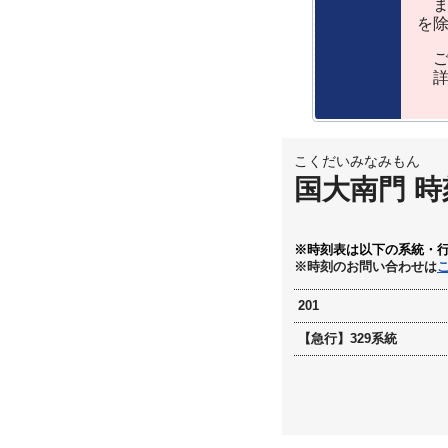
ま
を
ご
詳
こくだいみなみもん
国大南門 時
※時刻表は以下の系統・
※時刻のお問い合わせは
201
【急行】329系統