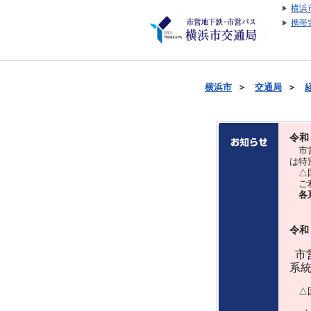
横浜
携帯
横浜市
＞
交通局
＞
令和
市営
は特
△国
ご利
各
令和
市営
系
△国