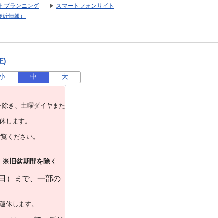
トプランニング
スマートフォンサイト
接近情報）
正)
小
中
大
を除き、⼟曜ダイヤまた
運休します。
ご覧ください。
）※旧盆期間を除く
曜日）まで、一部の
で運休します。