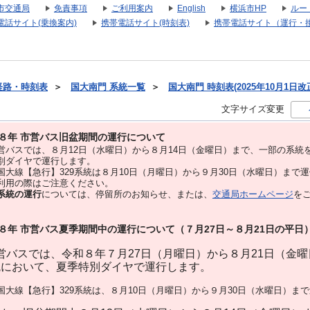
市交通局
免責事項
ご利用案内
English
横浜市HP
ルー
電話サイト(乗換案内)
携帯電話サイト(時刻表)
携帯電話サイト（運行・
経路・時刻表
＞
国大南門 系統一覧
＞
国大南門 時刻表(2025年10月1日改
文字サイズ変更
８年 市営バス旧盆期間の運行について
バスでは、８⽉12⽇（水曜日）から８⽉14⽇（金曜日）まで、⼀部の系統
別ダイヤで運⾏します。
大線【急行】329系統は８月10日（月曜日）から９月30日（水曜日）まで
用の際はご注意ください。
系統の運行
については、停留所のお知らせ、または、
交通局ホームページ
を
８年 市営バス夏季期間中の運行について（７月27日～８月21日の平日
バスでは、令和８年７月27日（月曜日）から８月21日（金
統において、夏季特別ダイヤで運行します。
大線【急行】329系統は、８月10日（月曜日）から９月30日（水曜日）ま