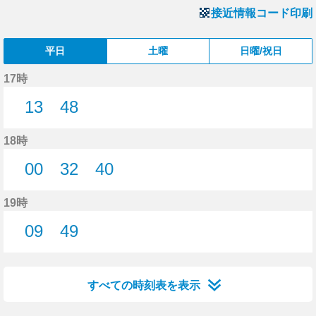
接近情報コード印刷
平日
土曜
日曜/祝日
17時
13
48
13分はつ
48分はつ
18時
00
32
40
0分はつ
32分はつ
40分はつ
19時
09
49
9分はつ
49分はつ
すべての時刻表を表示