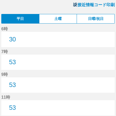
接近情報コード印刷
平日
土曜
日曜/祝日
6時
30
30分はつ
7時
53
53分はつ
9時
53
53分はつ
11時
53
53分はつ