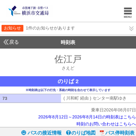
お知らせ
1件のお知らせがあります
戻る
時刻表
佐江戸
さえど
さえど
のりば 2
※時刻表は以下の行先・系統の時刻を合わせて表示しています
( 川和町 経由 ) センター南駅ゆき
( 
73
73
乗車日2026年08月07日
2026年8月12日～2026年8月14日の時刻表はこちら
時刻のお問い合わせはこちらへ
バスの接近情報
のりば地図
バス停時刻表