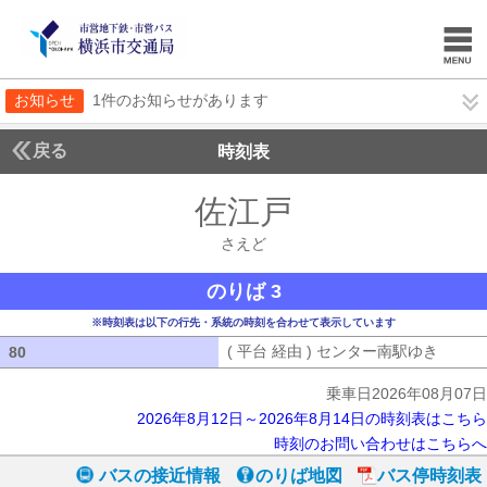
お知らせ
1件のお知らせがあります
戻る
時刻表
佐江戸
さえど
さえど
のりば 3
※時刻表は以下の行先・系統の時刻を合わせて表示しています
( 平台 経由 ) センター南駅ゆき
( 平台
80
80
乗車日2026年08月07日
2026年8月12日～2026年8月14日の時刻表はこちら
時刻のお問い合わせはこちらへ
バスの接近情報
のりば地図
バス停時刻表