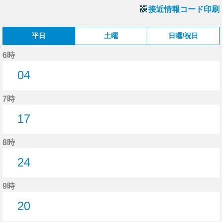
接近情報コード印刷
平日
土曜
日曜/祝日
6時
04
4分はつ
7時
17
17分はつ
8時
24
24分はつ
9時
20
20分はつ