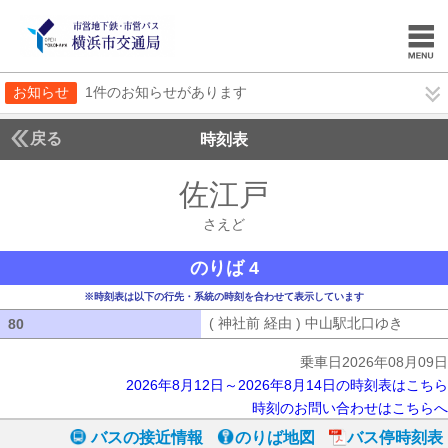
お知らせ
1件のお知らせがあります
戻る
時刻表
佐江戸
さえど
さえど
のりば 4
※時刻表は以下の行先・系統の時刻を合わせて表示しています
( 神社前 経由 ) 中山駅北口ゆき
( 神社
80
80
乗車日2026年08月09日
2026年8月12日～2026年8月14日の時刻表はこちら
時刻のお問い合わせはこちらへ
バスの接近情報
のりば地図
バス停時刻表