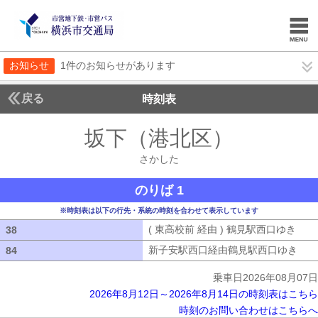
お知らせ
1件のお知らせがあります
戻る
時刻表
坂下（港北区）
さかし
さかした
のりば 1
※時刻表は以下の行先・系統の時刻を合わせて表示しています
( 東高校前 経由 ) 鶴見駅西口ゆき
( 
38
38
新子安駅西口経由鶴見駅西口ゆき
新子
84
84
乗車日2026年08月07日
2026年8月12日～2026年8月14日の時刻表はこちら
時刻のお問い合わせはこちらへ