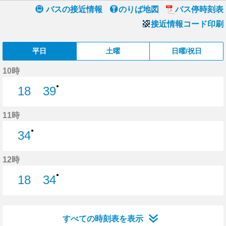
バスの接近情報
のりば地図
バス停時刻表
接近情報コード印刷
平日
土曜
日曜/祝日
10時
●
18
39
18分はつ
39分はつ
11時
●
34
34分はつ
12時
●
18
34
18分はつ
34分はつ
すべての時刻表を表示