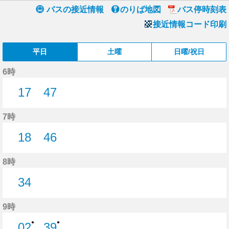
バスの接近情報
のりば地図
バス停時刻表
接近情報コード印刷
平日
土曜
日曜/祝日
6時
17
47
17分はつ
47分はつ
7時
18
46
18分はつ
46分はつ
8時
34
34分はつ
9時
●
●
02
39