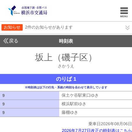
お知らせ
2件のお知らせがあります
戻る
時刻表
坂上（磯子区）
さかう
さかうえ
のりば 1
※時刻表は以下の行先・系統の時刻を合わせて表示しています
保土ケ谷駅東口ゆき
保土ケ谷駅東口ゆ
9
9
横浜駅前ゆき
横浜駅前ゆき
9
9
藤棚ゆき
藤棚ゆき
9
9
乗車日2026年08月06日
2026年7月27日改正の時刻表はこちら