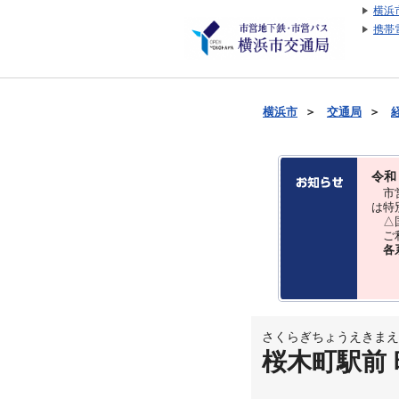
横浜
携帯
横浜市
＞
交通局
＞
令和
市営
は特
△国
ご利
各
さくらぎちょうえきまえ
桜木町駅前