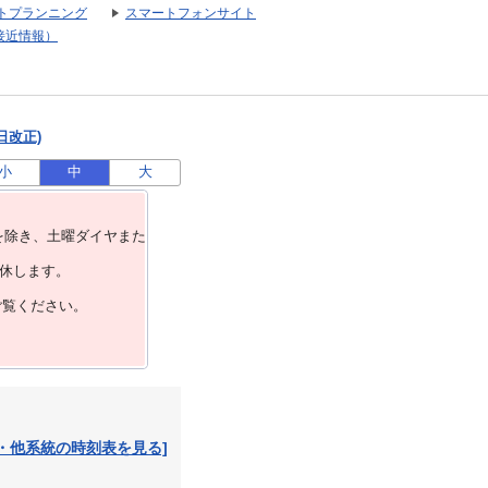
トプランニング
スマートフォンサイト
接近情報）
日改正)
小
中
大
を除き、⼟曜ダイヤまた
運休します。
ご覧ください。
・他系統の時刻表を見る]