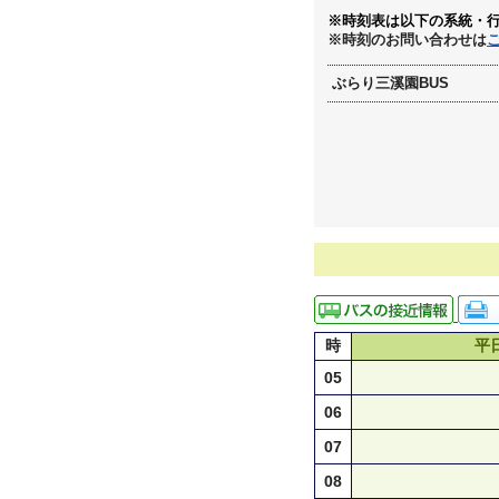
※時刻表は以下の系統・
※時刻のお問い合わせは
ぶらり三溪園BUS
時
平
05
06
07
08