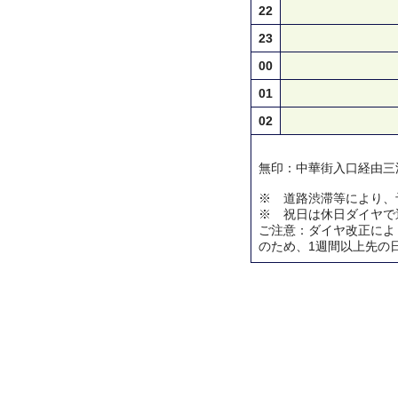
22
23
00
01
02
無印：中華街入口経由三
※ 道路渋滞等により、
※ 祝日は休日ダイヤで
ご注意：ダイヤ改正によ
のため、1週間以上先の