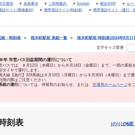
市交通局
免責事項
ご利用案内
English
横浜市HP
ルー
電話サイト(乗換案内)
携帯電話サイト(時刻表)
携帯電話サイト（運行・
経路・時刻表
＞
桜木町駅前 系統一覧
＞
桜木町駅前 時刻表(2024年8月17
文字サイズ変更
８年 市営バス旧盆期間の運行について
バスでは、８⽉12⽇（水曜日）から８⽉14⽇（金曜日）まで、⼀部の系統
別ダイヤで運⾏します。
大線【急行】329系統は８月10日（月曜日）から９月30日（水曜日）まで
用の際はご注意ください。
系統の運行
については、停留所のお知らせ、または、
交通局ホームページ
を
 時刻表
[のりば地図