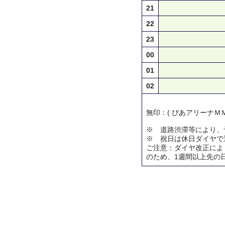
21
22
23
00
01
02
無印：( ぴあアリーナＭＭ
※ 道路渋滞等により、
※ 祝日は休日ダイヤで
ご注意：ダイヤ改正によ
のため、1週間以上先の