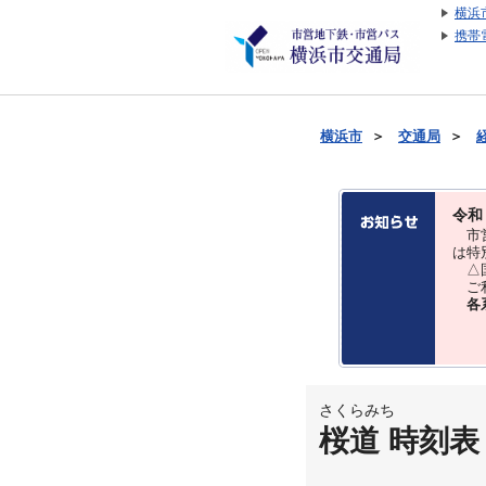
横浜
携帯
横浜市
＞
交通局
＞
令和
市営
は特
△国
ご利
各
さくらみち
桜道 時刻表