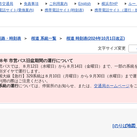
市交通局
免責事項
ご利用案内
English
横浜市HP
ルー
電話サイト(乗換案内)
携帯電話サイト(時刻表)
携帯電話サイト（運行・
経路・時刻表
＞
桜道 系統一覧
＞
桜道 時刻表(2024年10月1日改正)
文字サイズ変更
８年 市営バス旧盆期間の運行について
バスでは、８⽉12⽇（水曜日）から８⽉14⽇（金曜日）まで、⼀部の系統
別ダイヤで運⾏します。
大線【急行】329系統は８月10日（月曜日）から９月30日（水曜日）まで
用の際はご注意ください。
系統の運行
については、停留所のお知らせ、または、
交通局ホームページ
を
[のりば地図