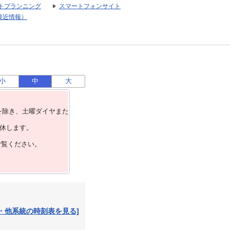
トプランニング
スマートフォンサイト
接近情報）
小
中
大
を除き、⼟曜ダイヤまた
運休します。
ご覧ください。
・他系統の時刻表を見る]