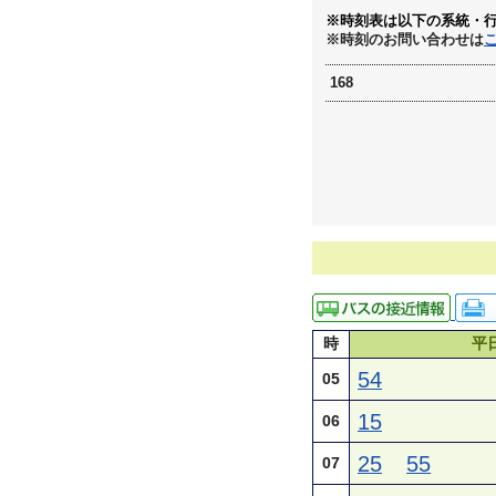
※時刻表は以下の系統・
※時刻のお問い合わせは
168
時
平
54
05
15
06
25
55
07