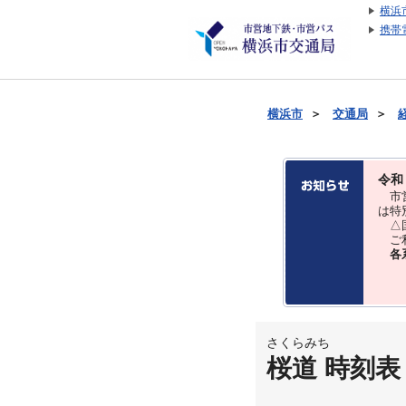
横浜
携帯
横浜市
＞
交通局
＞
令和
市営
は特
△国
ご利
各
さくらみち
桜道 時刻表