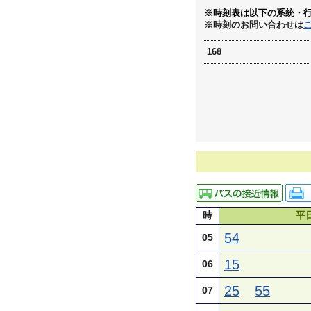
※時刻表は以下の系統・
※時刻のお問い合わせは
168
時
平
54
05
15
06
25
55
07