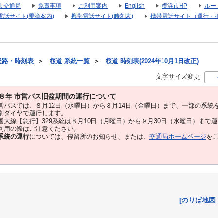
市交通局
免責事項
ご利用案内
English
横浜市HP
ルー
電話サイト(乗換案内)
携帯電話サイト(時刻表)
携帯電話サイト（運行・
経路・時刻表
＞
桜道 系統一覧
＞
桜道 時刻表(2024年10月1日改正)
文字サイズ変更
８年 市営バス旧盆期間の運行について
バスでは、８⽉12⽇（水曜日）から８⽉14⽇（金曜日）まで、⼀部の系統
別ダイヤで運⾏します。
大線【急行】329系統は８月10日（月曜日）から９月30日（水曜日）まで
用の際はご注意ください。
系統の運行
については、停留所のお知らせ、または、
交通局ホームページ
を
[のりば地図