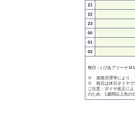
21
22
23
00
01
02
無印：( ぴあアリーナＭＭ
※ 道路渋滞等により、
※ 祝日は休日ダイヤで
ご注意：ダイヤ改正によ
のため、1週間以上先の