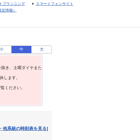
トプランニング
スマートフォンサイト
接近情報）
小
中
大
を除き、⼟曜ダイヤまた
運休します。
ご覧ください。
・他系統の時刻表を見る]