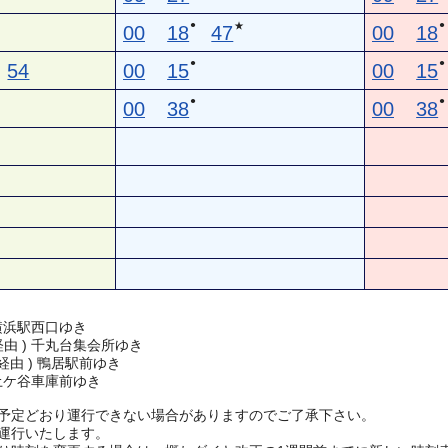
●
●
★
00
18
47
00
18
●
●
54
00
15
00
15
●
●
00
38
00
38
横浜駅西口ゆき
 経由 ) 千丸台集会所ゆき
 経由 ) 鴨居駅前ゆき
土ケ谷車庫前ゆき
予定どおり運行できない場合がありますのでご了承下さい。
運行いたします。