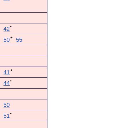
●
42
★
50
55
★
★
41
●
★
44
★
50
●
51
★