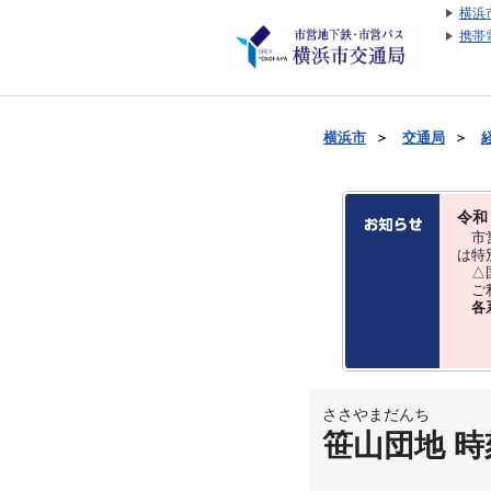
横浜
携帯
横浜市
＞
交通局
＞
令和
市営
は特
△国
ご利
各
ささやまだんち
笹山団地 時