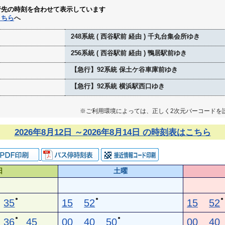
行先の時刻を合わせて表示しています
こちら
へ
248系統 ( 西谷駅前 経由 ) 千丸台集会所ゆき
256系統 ( 西谷駅前 経由 ) 鴨居駅前ゆき
【急行】92系統 保土ケ谷車庫前ゆき
【急行】92系統 横浜駅西口ゆき
※ご利用環境によっては、正しく2次元バーコードを
2026年8月12日 ～2026年8月14日 の時刻表はこちら
日
土曜
●
●
●
35
15
52
15
52
●
●
36
45
00
40
50
00
40