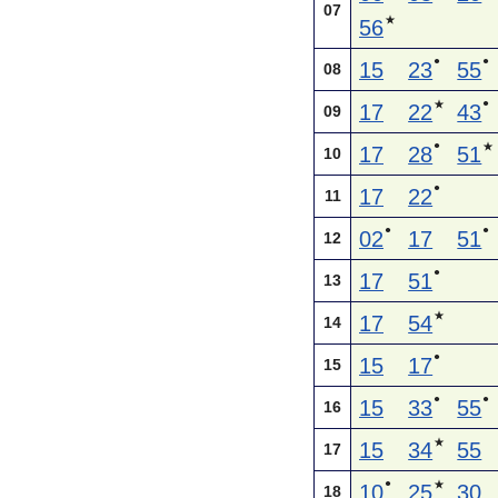
07
★
56
●
●
15
23
55
08
●
★
17
22
43
09
●
★
17
28
51
10
●
17
22
11
●
●
02
17
51
12
●
17
51
13
★
17
54
14
●
15
17
15
●
●
15
33
55
16
★
15
34
55
17
●
★
10
25
30
18