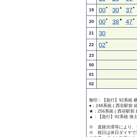
●
▲
●
00
30
37
19
●
●
★
00
38
47
20
30
21
●
02
22
23
00
01
02
無印：【急行】92系統 
●：248系統 ( 西谷駅前
★：256系統 ( 西谷駅前
▲：【急行】92系統 保
※ 道路渋滞等により、
※ 祝日は休日ダイヤで