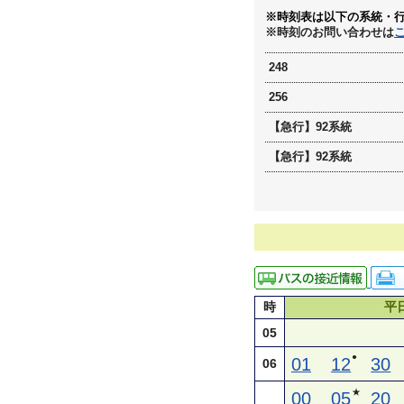
※時刻表は以下の系統・
※時刻のお問い合わせは
248
256
【急行】92系統
【急行】92系統
時
平
05
●
01
12
30
06
★
00
05
20