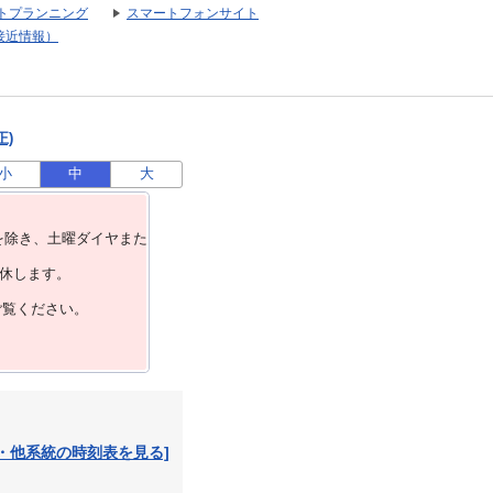
トプランニング
スマートフォンサイト
接近情報）
正)
小
中
大
を除き、⼟曜ダイヤまた
運休します。
ご覧ください。
・他系統の時刻表を見る]