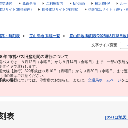
市交通局
免責事項
ご利用案内
English
横浜市HP
ルー
電話サイト(乗換案内)
携帯電話サイト(時刻表)
携帯電話サイト（運行・
経路・時刻表
＞
笹山団地 系統一覧
＞
笹山団地 時刻表(2025年8月18日改
文字サイズ変更
８年 市営バス旧盆期間の運行について
バスでは、８⽉12⽇（水曜日）から８⽉14⽇（金曜日）まで、⼀部の系統
別ダイヤで運⾏します。
大線【急行】329系統は８月10日（月曜日）から９月30日（水曜日）まで
用の際はご注意ください。
系統の運行
については、停留所のお知らせ、または、
交通局ホームページ
を
刻表
[のりば地図