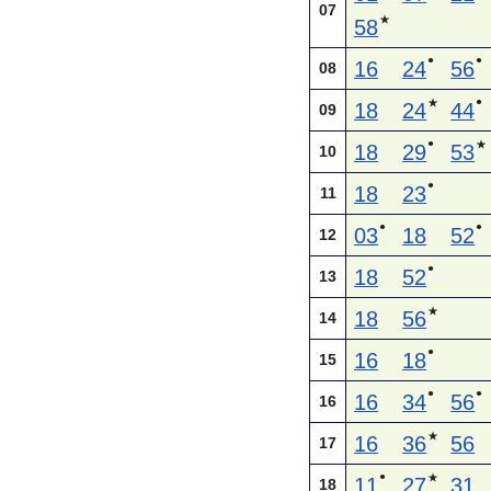
07
★
58
●
●
16
24
56
08
●
★
18
24
44
09
●
★
18
29
53
10
●
18
23
11
●
●
03
18
52
12
●
18
52
13
★
18
56
14
●
16
18
15
●
●
16
34
56
16
★
16
36
56
17
●
★
11
27
31
18