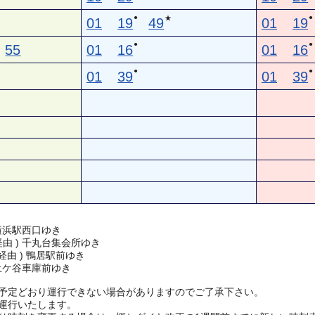
●
●
★
01
19
49
01
19
●
●
55
01
16
01
16
●
●
01
39
01
39
横浜駅西口ゆき
 経由 ) 千丸台集会所ゆき
 経由 ) 鴨居駅前ゆき
土ケ谷車庫前ゆき
予定どおり運行できない場合がありますのでご了承下さい。
運行いたします。