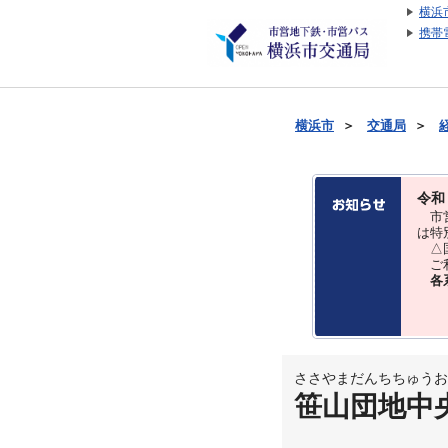
横浜
携帯
横浜市
＞
交通局
＞
令和
市営
は特
△国
ご利
各
ささやまだんちちゅうお
笹山団地中