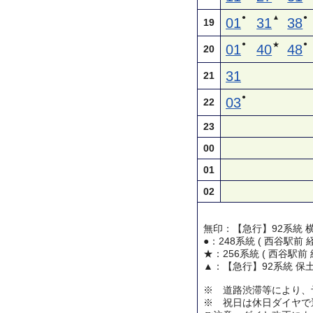
●
▲
●
01
31
38
19
●
●
★
01
40
48
20
31
21
●
03
22
23
00
01
02
無印：【急行】92系統 
●：248系統 ( 西谷駅前
★：256系統 ( 西谷駅前
▲：【急行】92系統 保
※ 道路渋滞等により、
※ 祝日は休日ダイヤで