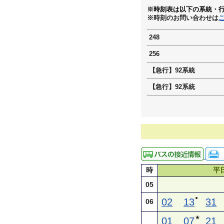
※時刻表は以下の系統・
※時刻のお問い合わせは
248
256
【急行】92系統
【急行】92系統
時
平
05
●
02
13
31
06
★
01
07
21