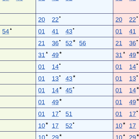
●
●
20
22
20
22
▲
●
54
01
41
43
01
41
●
●
★
21
36
52
56
21
36
▲
▲
★
31
49
31
49
●
●
01
14
01
14
●
●
★
01
13
43
01
13
●
★
01
14
45
01
14
★
01
49
01
49
●
●
01
17
51
01
17
●
★
★
10
17
52
10
17
▲
▲
★
10
29
10
29