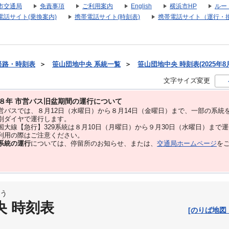
市交通局
免責事項
ご利用案内
English
横浜市HP
ルー
電話サイト(乗換案内)
携帯電話サイト(時刻表)
携帯電話サイト（運行・
経路・時刻表
＞
笹山団地中央 系統一覧
＞
笹山団地中央 時刻表(2025年8
文字サイズ変更
８年 市営バス旧盆期間の運行について
バスでは、８⽉12⽇（水曜日）から８⽉14⽇（金曜日）まで、⼀部の系統
別ダイヤで運⾏します。
大線【急行】329系統は８月10日（月曜日）から９月30日（水曜日）まで
用の際はご注意ください。
系統の運行
については、停留所のお知らせ、または、
交通局ホームページ
を
う
央 時刻表
[のりば地図