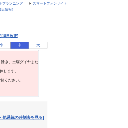
トプランニング
スマートフォンサイト
接近情報）
月18日改正)
小
中
大
を除き、⼟曜ダイヤまた
運休します。
ご覧ください。
・他系統の時刻表を見る]