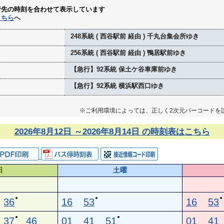
行先の時刻を合わせて表示しています
こちら
へ
248系統 ( 西谷駅前 経由 ) 千丸台集会所ゆき
256系統 ( 西谷駅前 経由 ) 鴨居駅前ゆき
【急行】92系統 保土ケ谷車庫前ゆき
【急行】92系統 横浜駅西口ゆき
※ご利用環境によっては、正しく2次元バーコードを
2026年8月12日 ～2026年8月14日 の時刻表はこちら
日
土曜
●
●
●
36
16
53
16
53
●
●
37
46
01
41
51
01
41