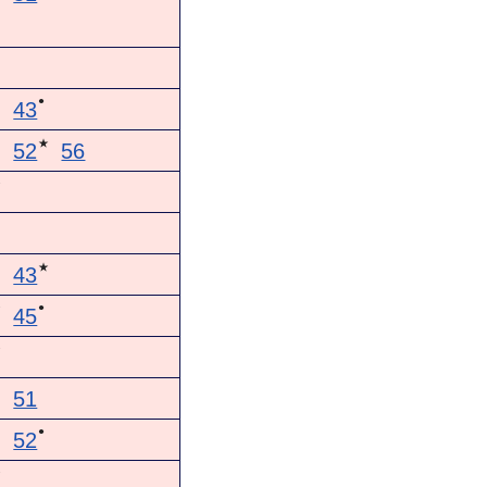
●
43
★
52
56
★
★
43
●
★
45
★
51
●
52
★