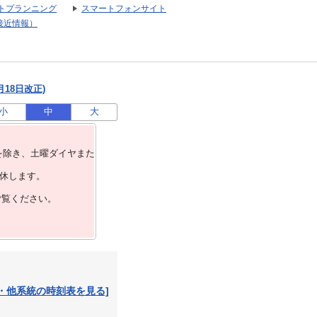
トプランニング
スマートフォンサイト
接近情報）
月18日改正)
小
中
大
を除き、⼟曜ダイヤまた
運休します。
ご覧ください。
・他系統の時刻表を見る]