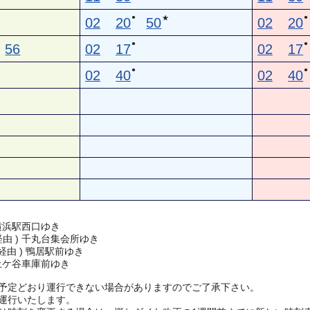
●
●
★
02
20
50
02
20
●
●
56
02
17
02
17
●
●
02
40
02
40
横浜駅西口ゆき
 経由 ) 千丸台集会所ゆき
 経由 ) 鴨居駅前ゆき
土ケ谷車庫前ゆき
予定どおり運行できない場合がありますのでご了承下さい。
運行いたします。