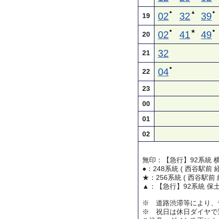
●
▲
●
02
32
39
19
●
●
★
02
41
49
20
32
21
●
04
22
23
00
01
02
無印：【急行】92系統 
●：248系統 ( 西谷駅前
★：256系統 ( 西谷駅前
▲：【急行】92系統 保
※ 道路渋滞等により、
※ 祝日は休日ダイヤで