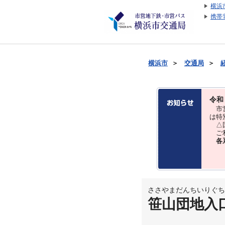
横浜
携帯
横浜市
＞
交通局
＞
令和
市営
は特
△国
ご利
各
ささやまだんちいりぐち
笹山団地入