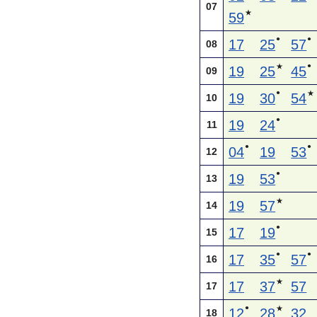
07
★
59
●
●
17
25
57
08
●
★
19
25
45
09
●
★
19
30
54
10
●
19
24
11
●
●
04
19
53
12
●
19
53
13
★
19
57
14
●
17
19
15
●
●
17
35
57
16
★
17
37
57
17
●
★
12
28
32
18