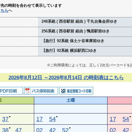
行先の時刻を合わせて表示しています
こちら
へ
248系統 ( 西谷駅前 経由 ) 千丸台集会所ゆき
256系統 ( 西谷駅前 経由 ) 鴨居駅前ゆき
【急行】92系統 保土ケ谷車庫前ゆき
【急行】92系統 横浜駅西口ゆき
※ご利用環境によっては、正しく2次元バーコードを
2026年8月12日 ～2026年8月14日 の時刻表はこちら
日
土曜
●
●
●
37
17
54
17
54
●
●
38
47
02
42
52
02
42