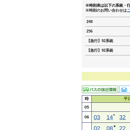
※時刻表は以下の系統・
※時刻のお問い合わせは
248
256
【急行】92系統
【急行】92系統
時
平
05
●
03
14
32
06
★
02
08
22