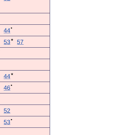
●
44
★
53
57
★
★
44
●
★
46
★
52
●
53
★