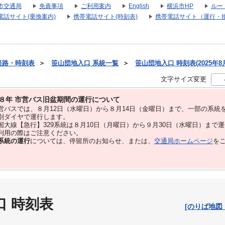
市交通局
免責事項
ご利用案内
English
横浜市HP
ルー
電話サイト(乗換案内)
携帯電話サイト(時刻表)
携帯電話サイト（運行・
経路・時刻表
＞
笹山団地入口 系統一覧
＞
笹山団地入口 時刻表(2025年8
文字サイズ変更
８年 市営バス旧盆期間の運行について
バスでは、８⽉12⽇（水曜日）から８⽉14⽇（金曜日）まで、⼀部の系統
別ダイヤで運⾏します。
大線【急行】329系統は８月10日（月曜日）から９月30日（水曜日）まで
用の際はご注意ください。
系統の運行
については、停留所のお知らせ、または、
交通局ホームページ
を
口 時刻表
[のりば地図