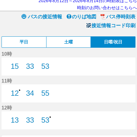
2026年8月12日～2026年8月14日の時刻表はこちら
時刻のお問い合わせはこちらへ
バスの接近情報
のりば地図
バス停時刻表
接近情報コード印刷
平日
土曜
日曜/祝日
10時
15
33
53
15分はつ
33分はつ
53分はつ
11時
●
12
34
55
12分はつ
34分はつ
55分はつ
12時
●
13
33
53
13分はつ
33分はつ
53分はつ