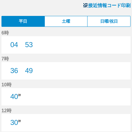
接近情報コード印刷
平日
土曜
日曜/祝日
6時
04
53
4分はつ
53分はつ
7時
36
49
36分はつ
49分はつ
10時
40
神
12時
30
神