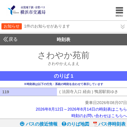
お知らせ
1件のお知らせがあります
戻る
時刻表
さわやか苑前
さわやか
さわやかえんまえ
のりば 1
※時刻表は以下の行先・系統の時刻を合わせて表示しています
( 法国寺入口 経由 ) 鴨居駅前ゆき
( 
119
119
乗車日2026年08月07日
2026年8月12日～2026年8月14日の時刻表はこちら
時刻のお問い合わせはこちらへ
バスの接近情報
のりば地図
バス停時刻表