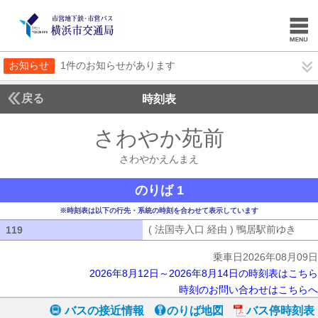
お知らせ
1件のお知らせがあります
戻る
時刻表
さわやか苑前
さわやか
さわやかえんまえ
のりば 1
※時刻表は以下の行先・系統の時刻を合わせて表示しています
( 法国寺入口 経由 ) 鴨居駅前ゆき
( 
119
119
乗車日2026年08月09日
2026年8月12日～2026年8月14日の時刻表はこちら
時刻のお問い合わせはこちらへ
バスの接近情報
のりば地図
バス停時刻表