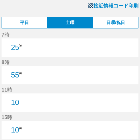
接近情報コード印刷
平日
土曜
日曜/祝日
7時
25
神
8時
55
神
11時
10
10分はつ
15時
10
神