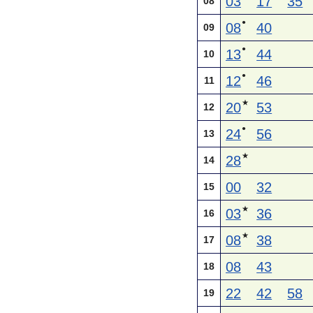
03
17
35
08
●
08
40
09
●
13
44
10
●
12
46
11
★
20
53
12
●
24
56
13
★
28
14
00
32
15
★
03
36
16
★
08
38
17
08
43
18
22
42
58
19