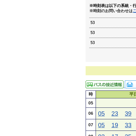
※時刻表は以下の系統・
※時刻のお問い合わせは
53
53
53
時
平
05
05
23
39
06
05
19
33
07