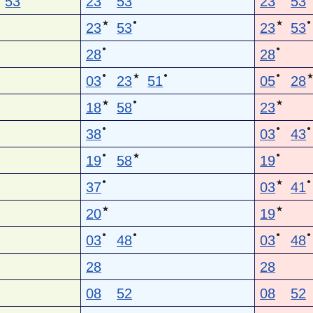
53
23
53
23
53
●
●
★
★
23
53
23
53
●
●
28
28
●
●
●
★
03
23
51
05
28
●
★
★
18
58
23
●
●
●
38
03
43
●
●
★
19
58
19
●
●
★
37
03
41
★
★
20
19
●
●
●
●
03
48
03
48
28
28
08
52
08
52