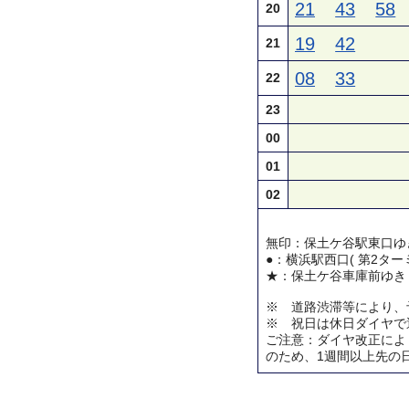
21
43
58
20
19
42
21
08
33
22
23
00
01
02
無印：保土ケ谷駅東口ゆ
●：横浜駅西口( 第2ター
★：保土ケ谷車庫前ゆき
※ 道路渋滞等により、
※ 祝日は休日ダイヤで
ご注意：ダイヤ改正によ
のため、1週間以上先の