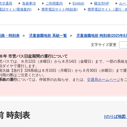
市交通局
免責事項
ご利用案内
English
横浜市HP
ルー
電話サイト(乗換案内)
携帯電話サイト(時刻表)
携帯電話サイト（運行・
経路・時刻表
＞
児童遊園地前 系統一覧
＞
児童遊園地前 時刻表(2025年8
文字サイズ変更
８年 市営バス旧盆期間の運行について
バスでは、８⽉12⽇（水曜日）から８⽉14⽇（金曜日）まで、⼀部の系統
別ダイヤで運⾏します。
大線【急行】329系統は８月10日（月曜日）から９月30日（水曜日）まで
用の際はご注意ください。
系統の運行
については、停留所のお知らせ、または、
交通局ホームページ
を
前 時刻表
[のりば地図