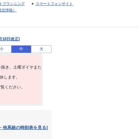
トプランニング
スマートフォンサイト
接近情報）
月18日改正)
小
中
大
を除き、⼟曜ダイヤまた
運休します。
ご覧ください。
・他系統の時刻表を見る]