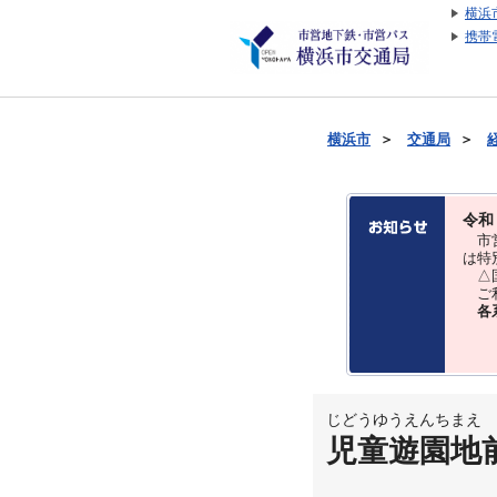
横浜
携帯
横浜市
＞
交通局
＞
令和
市営
は特
△国
ご利
各
じどうゆうえんちまえ
児童遊園地