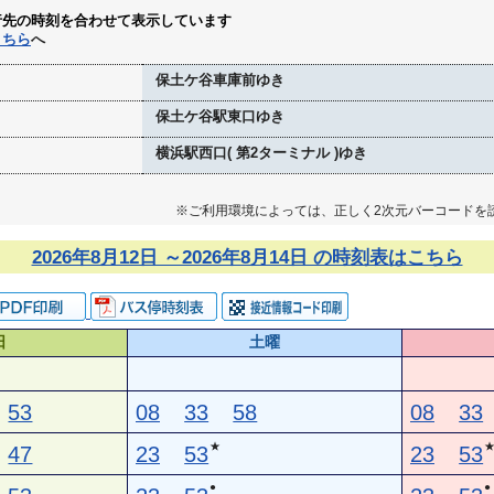
行先の時刻を合わせて表示しています
こちら
へ
保土ケ谷車庫前ゆき
保土ケ谷駅東口ゆき
横浜駅西口( 第2ターミナル )ゆき
※ご利用環境によっては、正しく2次元バーコードを
2026年8月12日 ～2026年8月14日 の時刻表はこちら
日
土曜
53
08
33
58
08
33
★
47
23
53
23
53
●
●