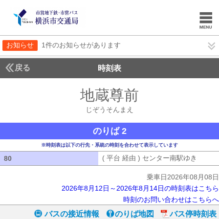
お知らせ
1件のお知らせがあります
戻る
時刻表
地蔵尊前
じぞうそん
じぞうそんまえ
のりば 2
※時刻表は以下の行先・系統の時刻を合わせて表示しています
( 平台 経由 ) センター南駅ゆき
( 平台
80
80
乗車日2026年08月08日
2026年8月12日～2026年8月14日の時刻表はこちら
時刻のお問い合わせはこちらへ
バスの接近情報
のりば地図
バス停時刻表