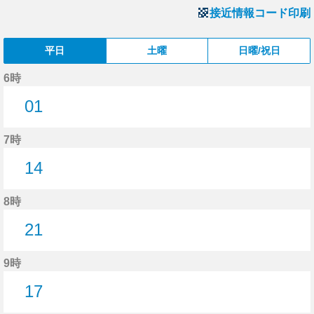
接近情報コード印刷
平日
土曜
日曜/祝日
6時
01
1分はつ
7時
14
14分はつ
8時
21
21分はつ
9時
17
17分はつ