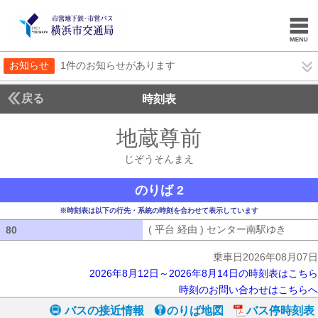
お知らせ
1件のお知らせがあります
戻る
時刻表
地蔵尊前
じぞうそん
じぞうそんまえ
のりば 2
※時刻表は以下の行先・系統の時刻を合わせて表示しています
( 平台 経由 ) センター南駅ゆき
( 平台
80
80
乗車日2026年08月07日
2026年8月12日～2026年8月14日の時刻表はこちら
時刻のお問い合わせはこちらへ
バスの接近情報
のりば地図
バス停時刻表