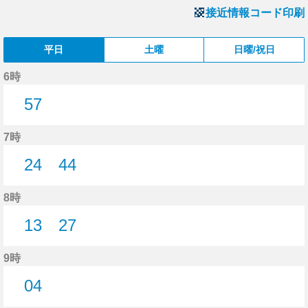
接近情報コード印刷
平日
土曜
日曜/祝日
6時
57
57分はつ
7時
24
44
24分はつ
44分はつ
8時
13
27
13分はつ
27分はつ
9時
04
4分はつ