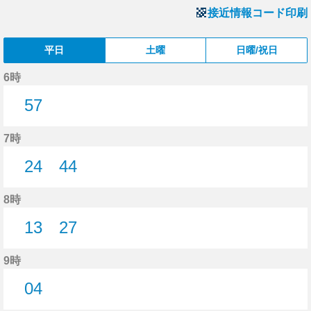
接近情報コード印刷
平日
土曜
日曜/祝日
6時
57
57分はつ
7時
24
44
24分はつ
44分はつ
8時
13
27
13分はつ
27分はつ
9時
04
4分はつ