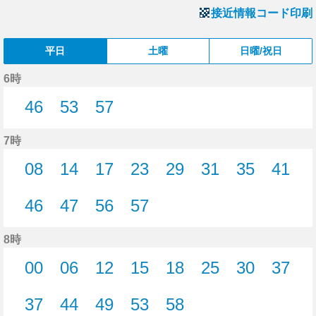
接近情報コード印刷
平日
土曜
日曜/祝日
6時
46
53
57
46分はつ
53分はつ
57分はつ
7時
08
14
17
23
29
31
35
41
8分はつ
14分はつ
17分はつ
23分はつ
29分はつ
31分はつ
35分はつ
41分
46
47
56
57
46分はつ
47分はつ
56分はつ
57分はつ
8時
00
06
12
15
18
25
30
37
0分はつ
6分はつ
12分はつ
15分はつ
18分はつ
25分はつ
30分はつ
37分
37
44
49
53
58