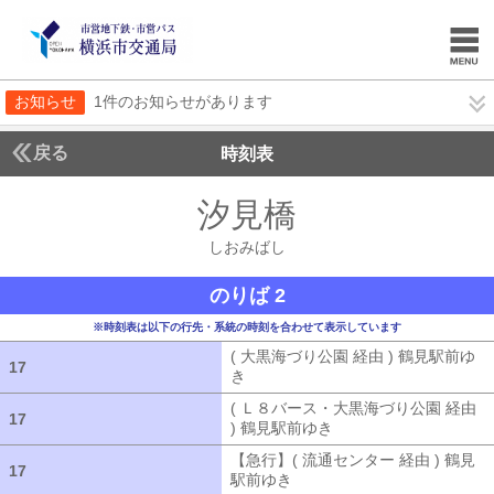
お知らせ
1件のお知らせがあります
戻る
時刻表
汐見橋
しおみばし
しおみばし
のりば 2
※時刻表は以下の行先・系統の時刻を合わせて表示しています
( 大黒海づり公園 経由 ) 鶴見駅前ゆ
17
17
き
( 大黒海づり公園 経由 ) 鶴見駅前ゆ
( Ｌ８バース・大黒海づり公園 経由
17
17
) 鶴見駅前ゆき
( Ｌ８バース・大黒海づ
【急行】( 流通センター 経由 ) 鶴見
17
17
駅前ゆき
【急行】( 流通センター 経由