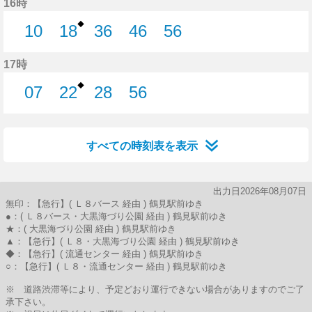
16時
◆
10
18
36
46
56
10分はつ
18分はつ
36分はつ
46分はつ
56分はつ
17時
◆
07
22
28
56
7分はつ
22分はつ
28分はつ
56分はつ
すべての時刻表を表示
出力日2026年08月07日
無印：【急行】( Ｌ８バース 経由 ) 鶴見駅前ゆき
●：( Ｌ８バース・大黒海づり公園 経由 ) 鶴見駅前ゆき
★：( 大黒海づり公園 経由 ) 鶴見駅前ゆき
▲：【急行】( Ｌ８・大黒海づり公園 経由 ) 鶴見駅前ゆき
◆：【急行】( 流通センター 経由 ) 鶴見駅前ゆき
○：【急行】( Ｌ８・流通センター 経由 ) 鶴見駅前ゆき
※ 道路渋滞等により、予定どおり運行できない場合がありますのでご了
承下さい。