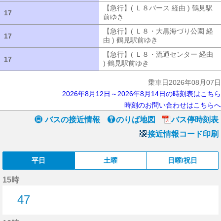
【急行】( Ｌ８バース 経由 ) 鶴見駅
17
17
前ゆき
【急行】( Ｌ８バース 経由 ) 
【急行】( Ｌ８・大黒海づり公園 経
17
17
由 ) 鶴見駅前ゆき
【急行】( Ｌ８・大
【急行】( Ｌ８・流通センター 経由
17
17
) 鶴見駅前ゆき
【急行】( Ｌ８・流通セ
乗車日2026年08月07日
2026年8月12日～2026年8月14日の時刻表はこちら
時刻のお問い合わせはこちらへ
バスの接近情報
のりば地図
バス停時刻表
接近情報コード印刷
平日
土曜
日曜/祝日
15時
47
47分はつ