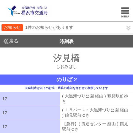
お知らせ
1件のお知らせがあります
戻る
時刻表
汐見橋
しおみばし
しおみばし
のりば 2
※時刻表は以下の行先・系統の時刻を合わせて表示しています
( 大黒海づり公園 経由 ) 鶴見駅前ゆ
17
17
き
( 大黒海づり公園 経由 ) 鶴見駅前ゆ
( Ｌ８バース・大黒海づり公園 経由
17
17
) 鶴見駅前ゆき
( Ｌ８バース・大黒海づ
【急行】( 流通センター 経由 ) 鶴見
17
17
駅前ゆき
【急行】( 流通センター 経由