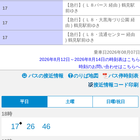
【急行】( Ｌ８バース 経由 ) 鶴見駅
17
17
前ゆき
【急行】( Ｌ８バース 経由 ) 
【急行】( Ｌ８・大黒海づり公園 経
17
17
由 ) 鶴見駅前ゆき
【急行】( Ｌ８・大
【急行】( Ｌ８・流通センター 経由
17
17
) 鶴見駅前ゆき
【急行】( Ｌ８・流通セ
乗車日2026年08月07日
2026年8月12日～2026年8月14日の時刻表はこちら
時刻のお問い合わせはこちらへ
バスの接近情報
のりば地図
バス停時刻表
接近情報コード印刷
平日
土曜
日曜/祝日
18時
◆
17
26
46
17分はつ
26分はつ
46分はつ