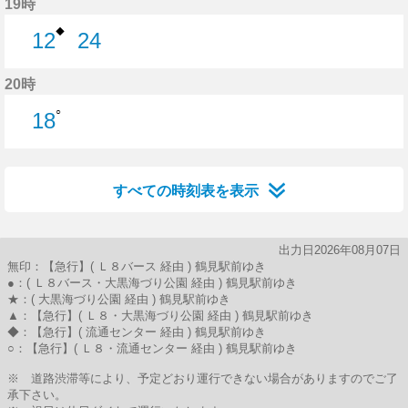
19時
◆
12
24
12分はつ
24分はつ
20時
○
18
18分はつ
すべての時刻表を表示
出力日2026年08月07日
無印：【急行】( Ｌ８バース 経由 ) 鶴見駅前ゆき
●：( Ｌ８バース・大黒海づり公園 経由 ) 鶴見駅前ゆき
★：( 大黒海づり公園 経由 ) 鶴見駅前ゆき
▲：【急行】( Ｌ８・大黒海づり公園 経由 ) 鶴見駅前ゆき
◆：【急行】( 流通センター 経由 ) 鶴見駅前ゆき
○：【急行】( Ｌ８・流通センター 経由 ) 鶴見駅前ゆき
※ 道路渋滞等により、予定どおり運行できない場合がありますのでご了
承下さい。