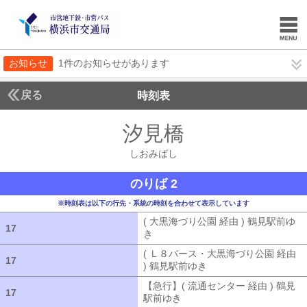
お知らせ
1件のお知らせがあります
戻る
時刻表
汐見橋
しおみばし
しおみばし
のりば 2
※時刻表は以下の行先・系統の時刻を合わせて表示しています
( 大黒海づり公園 経由 ) 鶴見駅前ゆ
17
17
き
( 大黒海づり公園 経由 ) 鶴見駅前ゆ
( Ｌ８バース・大黒海づり公園 経由
17
17
) 鶴見駅前ゆき
( Ｌ８バース・大黒海づ
【急行】( 流通センター 経由 ) 鶴見
17
17
駅前ゆき
【急行】( 流通センター 経由