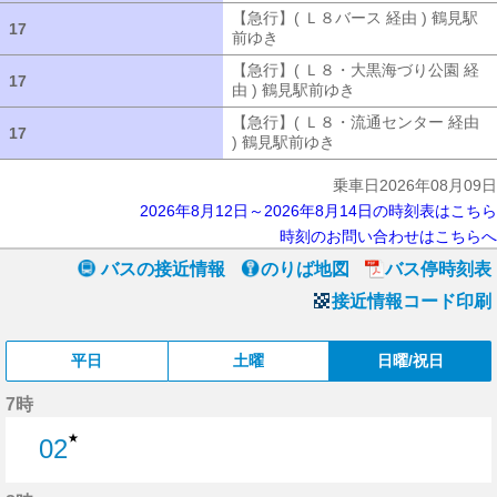
【急行】( Ｌ８バース 経由 ) 鶴見駅
17
17
前ゆき
【急行】( Ｌ８バース 経由 ) 
【急行】( Ｌ８・大黒海づり公園 経
17
17
由 ) 鶴見駅前ゆき
【急行】( Ｌ８・大
【急行】( Ｌ８・流通センター 経由
17
17
) 鶴見駅前ゆき
【急行】( Ｌ８・流通セ
乗車日2026年08月09日
2026年8月12日～2026年8月14日の時刻表はこちら
時刻のお問い合わせはこちらへ
バスの接近情報
のりば地図
バス停時刻表
接近情報コード印刷
平日
土曜
日曜/祝日
7時
★
02
2分はつ