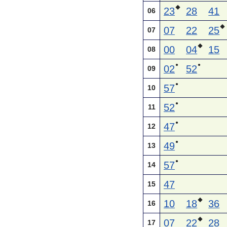
◆
23
28
41
06
◆
07
22
25
07
◆
00
04
15
08
●
●
02
52
09
●
57
10
●
52
11
●
47
12
●
49
13
●
57
14
47
15
◆
10
18
36
16
◆
07
22
28
17