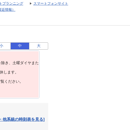
トプランニング
スマートフォンサイト
接近情報）
小
中
大
を除き、⼟曜ダイヤまた
運休します。
ご覧ください。
・他系統の時刻表を見る]