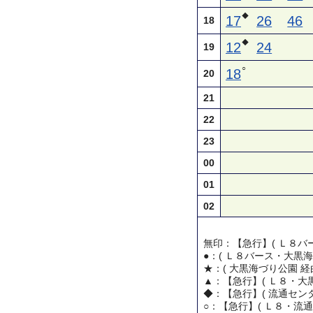
◆
17
26
46
18
◆
12
24
19
○
18
20
21
22
23
00
01
02
無印：【急行】( Ｌ８バー
●：( Ｌ８バース・大黒海
★：( 大黒海づり公園 経
▲：【急行】( Ｌ８・大黒
◆：【急行】( 流通センタ
○：【急行】( Ｌ８・流通