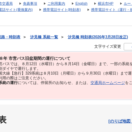
市交通局
免責事項
ご利用案内
English
横浜市HP
ルー
電話サイト(乗換案内)
携帯電話サイト(時刻表)
携帯電話サイト（運行・
経路・時刻表
＞
汐見橋 系統一覧
＞
汐見橋 時刻表(2026年3月28日改正)
文字サイズ変更
８年 市営バス旧盆期間の運行について
バスでは、８⽉12⽇（水曜日）から８⽉14⽇（金曜日）まで、⼀部の系統
別ダイヤで運⾏します。
大線【急行】329系統は８月10日（月曜日）から９月30日（水曜日）まで
用の際はご注意ください。
系統の運行
については、停留所のお知らせ、または、
交通局ホームページ
を
表
[のりば地図