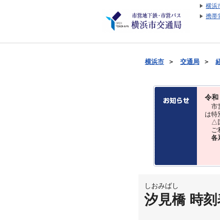
横浜
携帯
横浜市
＞
交通局
＞
令和
市営
は特
△国
ご利
各
しおみばし
汐見橋 時刻