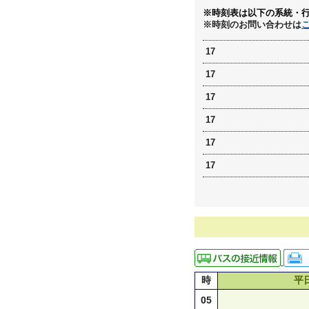
※時刻表は以下の系統・
※時刻のお問い合わせは
17
17
17
17
17
17
時
平
05