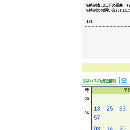
※時刻表は以下の系統・
※時刻のお問い合わせは
181
時
平
05
13
25
33
06
57
03
14
20