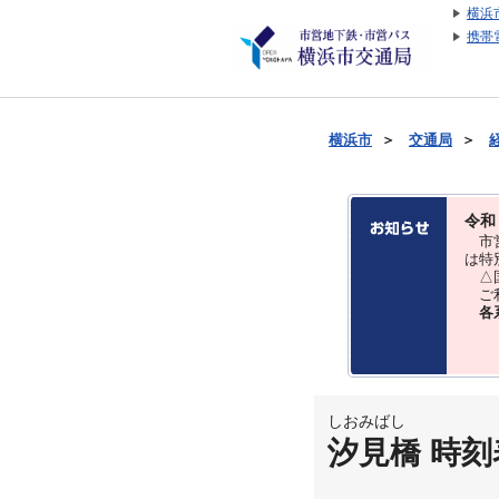
横浜
携帯
横浜市
＞
交通局
＞
令和
市営
は特
△国
ご利
各
しおみばし
汐見橋 時刻