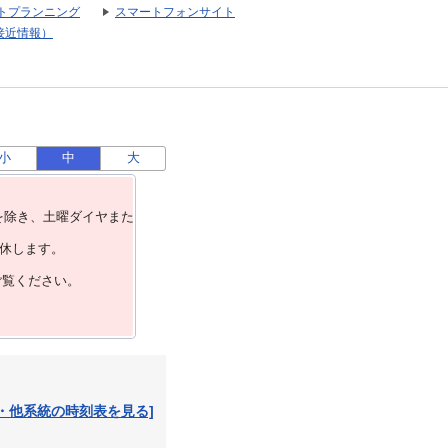
トプランニング
スマートフォンサイト
接近情報）
小
中
大
を除き、⼟曜ダイヤまた
運休します。
ご覧ください。
・他系統の時刻表を見る]