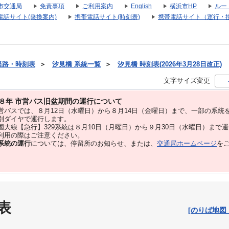
市交通局
免責事項
ご利用案内
English
横浜市HP
ルー
電話サイト(乗換案内)
携帯電話サイト(時刻表)
携帯電話サイト（運行・
経路・時刻表
＞
汐見橋 系統一覧
＞
汐見橋 時刻表(2026年3月28日改正)
文字サイズ変更
８年 市営バス旧盆期間の運行について
バスでは、８⽉12⽇（水曜日）から８⽉14⽇（金曜日）まで、⼀部の系統
別ダイヤで運⾏します。
大線【急行】329系統は８月10日（月曜日）から９月30日（水曜日）まで
用の際はご注意ください。
系統の運行
については、停留所のお知らせ、または、
交通局ホームページ
を
表
[のりば地図