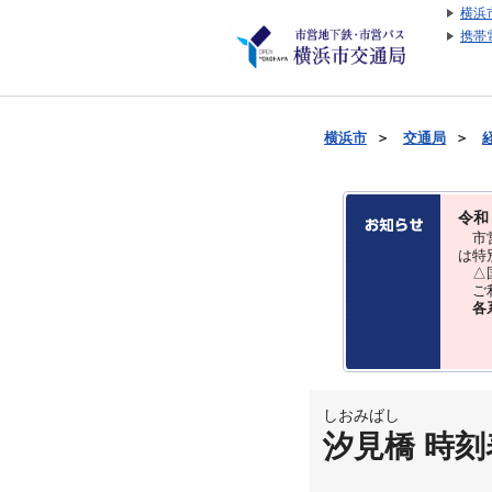
横浜
携帯
横浜市
＞
交通局
＞
令和
市営
は特
△国
ご利
各
しおみばし
汐見橋 時刻