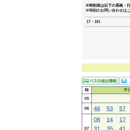
※時刻表は以下の系統・
※時刻のお問い合わせは
17・181
時
平
05
46
53
57
06
08
14
17
31
35
41
07