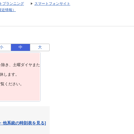
トプランニング
スマートフォンサイト
接近情報）
小
中
大
を除き、⼟曜ダイヤまた
運休します。
ご覧ください。
・他系統の時刻表を見る]