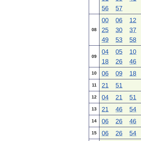
56
57
00
06
12
25
30
37
08
49
53
58
04
05
10
09
18
26
46
06
09
18
10
21
51
11
04
21
51
12
21
46
54
13
06
26
46
14
06
26
54
15