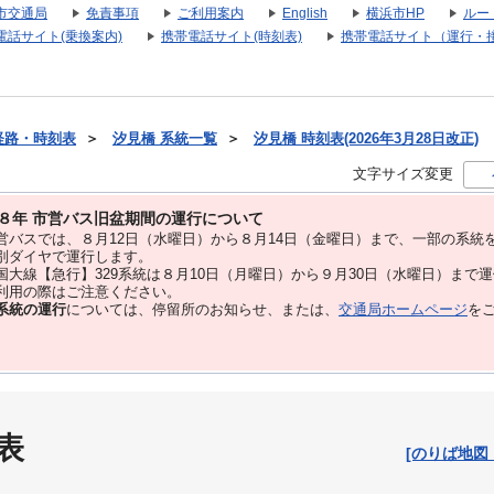
市交通局
免責事項
ご利用案内
English
横浜市HP
ルー
電話サイト(乗換案内)
携帯電話サイト(時刻表)
携帯電話サイト（運行・
経路・時刻表
＞
汐見橋 系統一覧
＞
汐見橋 時刻表(2026年3月28日改正)
文字サイズ変更
８年 市営バス旧盆期間の運行について
バスでは、８⽉12⽇（水曜日）から８⽉14⽇（金曜日）まで、⼀部の系統
別ダイヤで運⾏します。
大線【急行】329系統は８月10日（月曜日）から９月30日（水曜日）まで
用の際はご注意ください。
系統の運行
については、停留所のお知らせ、または、
交通局ホームページ
を
表
[のりば地図