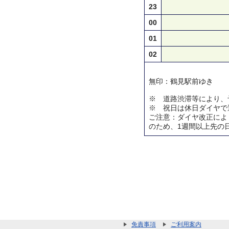
23
00
01
02
無印：鶴見駅前ゆき
※ 道路渋滞等により、
※ 祝日は休日ダイヤで
ご注意：ダイヤ改正によ
のため、1週間以上先の
免責事項
ご利用案内