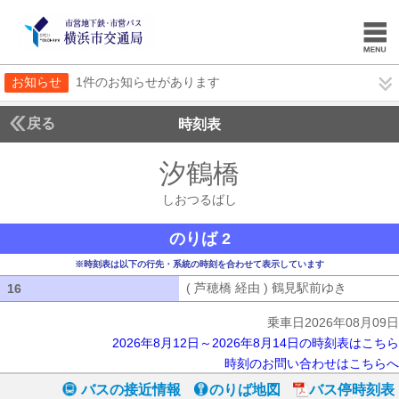
お知らせ
1件のお知らせがあります
戻る
時刻表
汐鶴橋
しおつるば
しおつるばし
のりば 2
※時刻表は以下の行先・系統の時刻を合わせて表示しています
( 芦穂橋 経由 ) 鶴見駅前ゆき
( 芦穂橋
16
16
乗車日2026年08月09日
2026年8月12日～2026年8月14日の時刻表はこちら
時刻のお問い合わせはこちらへ
バスの接近情報
のりば地図
バス停時刻表