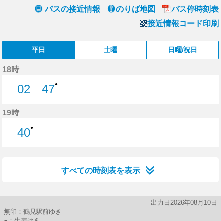
バスの接近情報
のりば地図
バス停時刻表
接近情報コード印刷
平日
土曜
日曜/祝日
18時
●
02
47
2分はつ
47分はつ
19時
●
40
40分はつ
すべての時刻表を表示
出力日2026年08月10日
無印：鶴見駅前ゆき
●：生麦ゆき