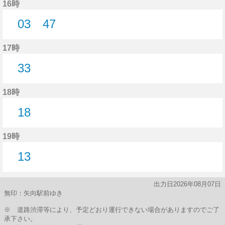
16時
03
47
3分はつ
47分はつ
17時
33
33分はつ
18時
18
18分はつ
19時
13
13分はつ
出力日2026年08月07日
無印：矢向駅前ゆき
※ 道路渋滞等により、予定どおり運行できない場合がありますのでご了
承下さい。