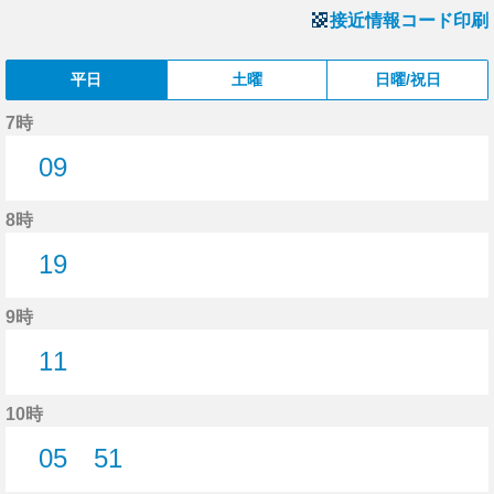
接近情報コード印刷
平日
土曜
日曜/祝日
7時
09
9分はつ
8時
19
19分はつ
9時
11
11分はつ
10時
05
51
5分はつ
51分はつ