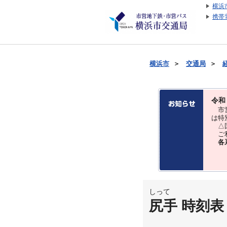
横浜
携帯
横浜市
＞
交通局
＞
令和
市営
は特
△国
ご利
各
しって
尻手 時刻表