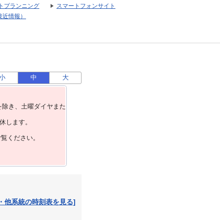
トプランニング
スマートフォンサイト
接近情報）
小
中
大
を除き、⼟曜ダイヤまた
運休します。
ご覧ください。
・他系統の時刻表を見る]