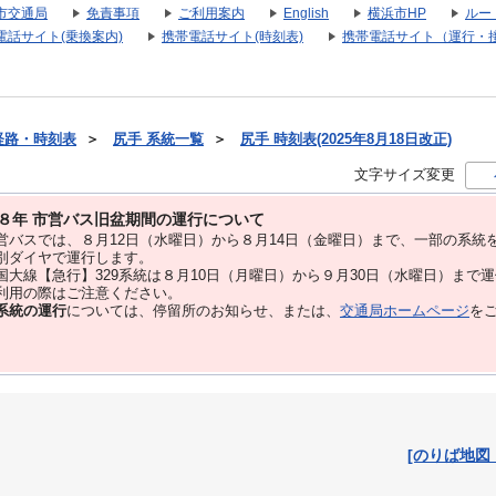
市交通局
免責事項
ご利用案内
English
横浜市HP
ルー
電話サイト(乗換案内)
携帯電話サイト(時刻表)
携帯電話サイト（運行・
経路・時刻表
＞
尻手 系統一覧
＞
尻手 時刻表(2025年8月18日改正)
文字サイズ変更
８年 市営バス旧盆期間の運行について
バスでは、８⽉12⽇（水曜日）から８⽉14⽇（金曜日）まで、⼀部の系統
別ダイヤで運⾏します。
大線【急行】329系統は８月10日（月曜日）から９月30日（水曜日）まで
用の際はご注意ください。
系統の運行
については、停留所のお知らせ、または、
交通局ホームページ
を
[のりば地図