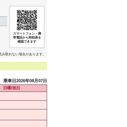
スマートフォン・携
帯電話から時刻表を
確認できます
読み取れない場合があります。
乗車日2026年08月07日
日曜/祝日