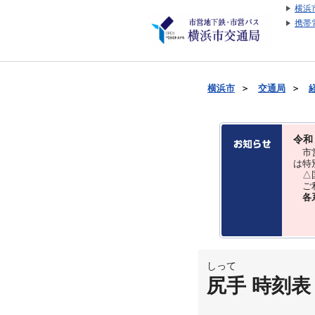
横浜
携帯
横浜市
＞
交通局
＞
令和
市営
は特
△国
ご利
各
しって
尻手 時刻表