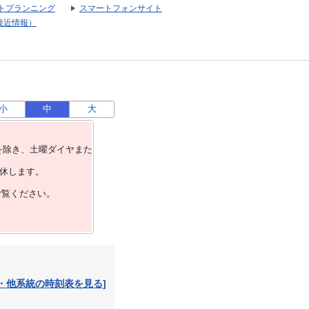
トプランニング
スマートフォンサイト
接近情報）
小
中
大
を除き、⼟曜ダイヤまた
運休します。
ご覧ください。
・他系統の時刻表を見る]