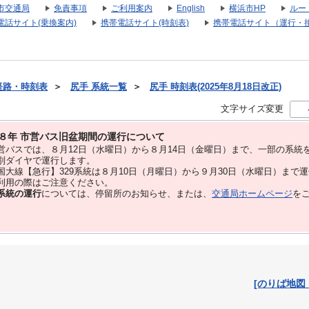
市交通局
免責事項
ご利用案内
English
横浜市HP
ルー
電話サイト(乗換案内)
携帯電話サイト(時刻表)
携帯電話サイト（運行・
経路・時刻表
＞
尻手 系統一覧
＞
尻手 時刻表(2025年8月18日改正)
文字サイズ変更
８年 市営バス旧盆期間の運行について
バスでは、８⽉12⽇（水曜日）から８⽉14⽇（金曜日）まで、⼀部の系統
別ダイヤで運⾏します。
大線【急行】329系統は８月10日（月曜日）から９月30日（水曜日）まで
用の際はご注意ください。
系統の運行
については、停留所のお知らせ、または、
交通局ホームページ
を
[のりば地図