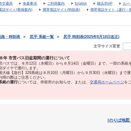
市交通局
免責事項
ご利用案内
English
横浜市HP
ルー
電話サイト(乗換案内)
携帯電話サイト(時刻表)
携帯電話サイト（運行・
経路・時刻表
＞
尻手 系統一覧
＞
尻手 時刻表(2025年8月18日改正)
文字サイズ変更
８年 市営バス旧盆期間の運行について
バスでは、８⽉12⽇（水曜日）から８⽉14⽇（金曜日）まで、⼀部の系統
別ダイヤで運⾏します。
大線【急行】329系統は８月10日（月曜日）から９月30日（水曜日）まで
用の際はご注意ください。
系統の運行
については、停留所のお知らせ、または、
交通局ホームページ
を
[のりば地図