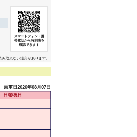
スマートフォン・携
帯電話から時刻表を
確認できます
読み取れない場合があります。
乗車日2026年08月07日
日曜/祝日