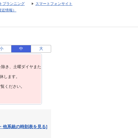
トプランニング
スマートフォンサイト
接近情報）
小
中
大
を除き、⼟曜ダイヤまた
運休します。
ご覧ください。
・他系統の時刻表を見る]