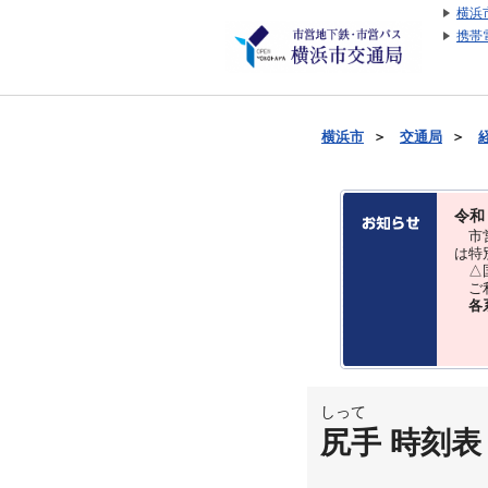
横浜
携帯
横浜市
＞
交通局
＞
令和
市営
は特
△国
ご利
各
しって
尻手 時刻表