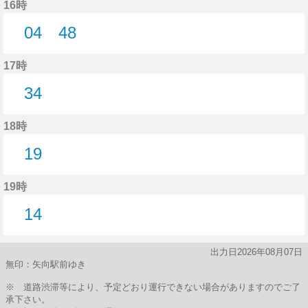
16時
04
48
4分はつ
48分はつ
17時
34
34分はつ
18時
19
19分はつ
19時
14
14分はつ
出力日2026年08月07日
無印：矢向駅前ゆき
※ 道路渋滞等により、予定どおり運行できない場合がありますのでご了
承下さい。