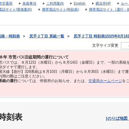
市交通局
免責事項
ご利用案内
English
横浜市HP
ルー
電話サイト(乗換案内)
携帯電話サイト(時刻表)
携帯電話サイト（運行・
経路・時刻表
＞
尻手２丁目 系統一覧
＞
尻手２丁目 時刻表(2025年8月18
文字サイズ変更
８年 市営バス旧盆期間の運行について
バスでは、８⽉12⽇（水曜日）から８⽉14⽇（金曜日）まで、⼀部の系統
別ダイヤで運⾏します。
大線【急行】329系統は８月10日（月曜日）から９月30日（水曜日）まで
用の際はご注意ください。
系統の運行
については、停留所のお知らせ、または、
交通局ホームページ
を
 時刻表
[のりば地図