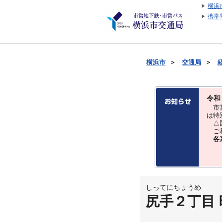
横浜
携帯
横浜市
＞
交通局
＞
令和
市営
は特
△国
ご利
各
しってにちょうめ
尻手２丁目