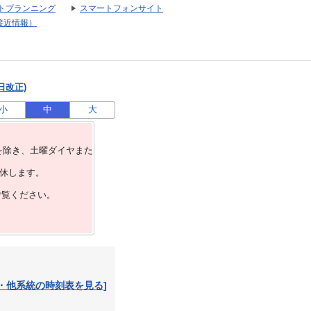
トプランニング
スマートフォンサイト
接近情報）
日改正)
小
中
大
を除き、⼟曜ダイヤまた
運休します。
ご覧ください。
・他系統の時刻表を見る]