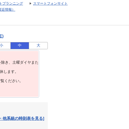
トプランニング
スマートフォンサイト
接近情報）
正)
小
中
大
を除き、⼟曜ダイヤまた
運休します。
ご覧ください。
・他系統の時刻表を見る]