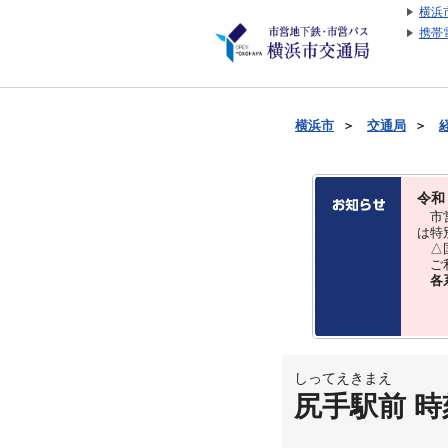
横浜
携帯
横浜市
＞
交通局
＞
令和
市営
は特
△国
ご利
各
しってえきまえ
尻手駅前 時