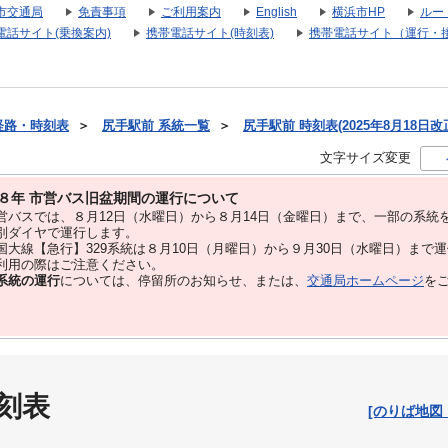
市交通局
免責事項
ご利用案内
English
横浜市HP
ルー
電話サイト(乗換案内)
携帯電話サイト(時刻表)
携帯電話サイト（運行・
経路・時刻表
＞
尻手駅前 系統一覧
＞
尻手駅前 時刻表(2025年8月18日改
文字サイズ変更
８年 市営バス旧盆期間の運行について
バスでは、８⽉12⽇（水曜日）から８⽉14⽇（金曜日）まで、⼀部の系統
別ダイヤで運⾏します。
大線【急行】329系統は８月10日（月曜日）から９月30日（水曜日）まで
用の際はご注意ください。
系統の運行
については、停留所のお知らせ、または、
交通局ホームページ
を
刻表
[のりば地図