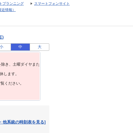
トプランニング
スマートフォンサイト
接近情報）
正)
小
中
大
を除き、⼟曜ダイヤまた
運休します。
ご覧ください。
・他系統の時刻表を見る]