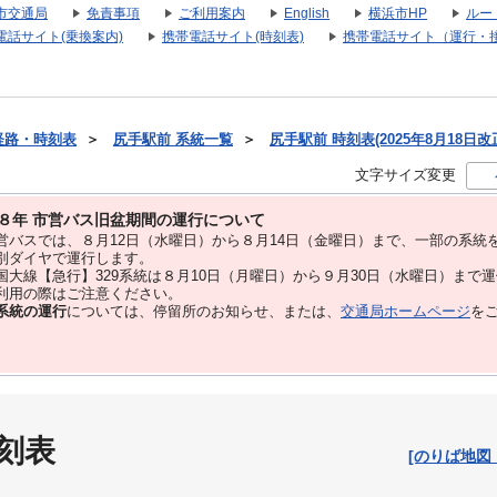
市交通局
免責事項
ご利用案内
English
横浜市HP
ルー
電話サイト(乗換案内)
携帯電話サイト(時刻表)
携帯電話サイト（運行・
経路・時刻表
＞
尻手駅前 系統一覧
＞
尻手駅前 時刻表(2025年8月18日改
文字サイズ変更
８年 市営バス旧盆期間の運行について
バスでは、８⽉12⽇（水曜日）から８⽉14⽇（金曜日）まで、⼀部の系統
別ダイヤで運⾏します。
大線【急行】329系統は８月10日（月曜日）から９月30日（水曜日）まで
用の際はご注意ください。
系統の運行
については、停留所のお知らせ、または、
交通局ホームページ
を
刻表
[のりば地図