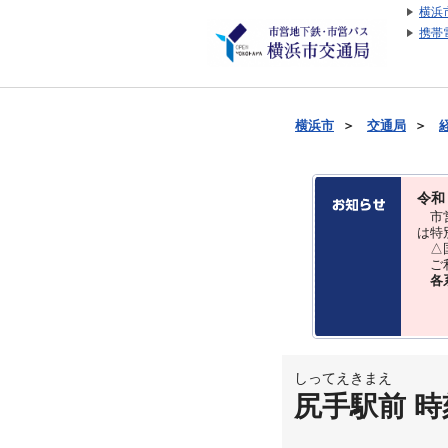
横浜
携帯
横浜市
＞
交通局
＞
令和
市営
は特
△国
ご利
各
しってえきまえ
尻手駅前 時